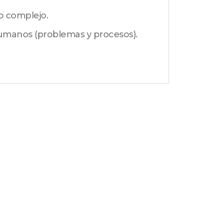
o complejo.
humanos (problemas y procesos).
NEXT
Diplomatura en Comunicación Audiovisual aplicada a Redes Sociales