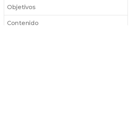
Objetivos
Contenido
Certiificado
Dirección
Aranceles
PREVIOUS
NEXT