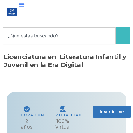
Ir
al
contenido
Search
Licenciatura en Literatura Infantil y
Juvenil en la Era Digital​
Inscribirme
DURACIÓN
MODALIDAD
2
100%
años
Virtual