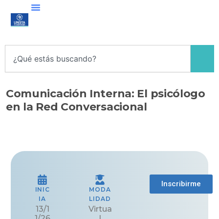
Ir
al
contenido
Search
Comunicación Interna: El psicólogo
en la Red Conversacional
Inscribirme
INIC
MODA
IA
LIDAD
13/1
Virtua
1/26
l